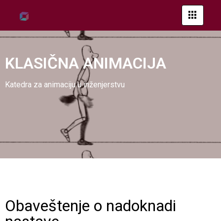
KLASIČNA ANIMACIJA
Katedra za animaciju u inženjerstvu
Obaveštenje o nadoknadi