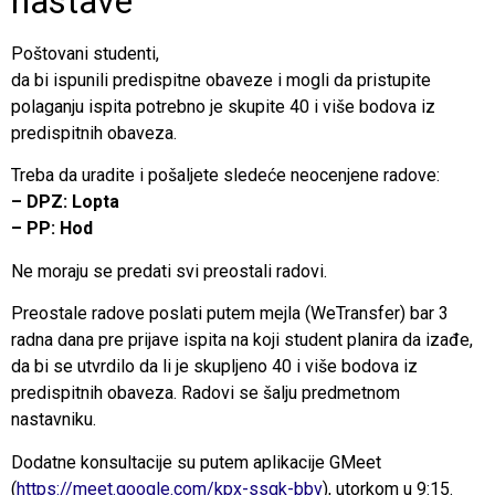
nastave
Poštovani studenti,
da bi ispunili predispitne obaveze i mogli da pristupite
polaganju ispita potrebno je skupite 40 i više bodova iz
predispitnih obaveza.
Treba da uradite i pošaljete sledeće neocenjene radove:
– DPZ: Lopta
– PP: Hod
Ne moraju se predati svi preostali radovi.
Preostale radove poslati putem mejla (WeTransfer) bar 3
radna dana pre prijave ispita na koji student planira da izađe,
da bi se utvrdilo da li je skupljeno 40 i više bodova iz
predispitnih obaveza. Radovi se šalju predmetnom
nastavniku.
Dodatne konsultacije su putem aplikacije GMeet
(
https://meet.google.com/kpx-ssqk-bbv
), utorkom u 9:15.