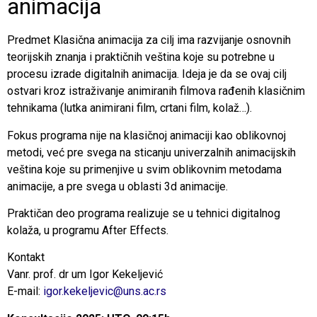
animacija
Predmet Klasična animacija za cilj ima razvijanje osnovnih
teorijskih znanja i praktičnih veština koje su potrebne u
procesu izrade digitalnih animacija. Ideja je da se ovaj cilj
ostvari kroz istraživanje animiranih filmova rađenih klasičnim
tehnikama (lutka animirani film, crtani film, kolaž…).
Fokus programa nije na klasičnoj animaciji kao oblikovnoj
metodi, već pre svega na sticanju univerzalnih animacijskih
veština koje su primenjive u svim oblikovnim metodama
animacije, a pre svega u oblasti 3d animacije.
Praktičan deo programa realizuje se u tehnici digitalnog
kolaža, u programu After Effects.
Kontakt
Vanr. prof. dr um Igor Kekeljević
E-mail:
igor.kekeljevic@uns.ac.rs