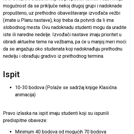
mogućnost da se priključe nekoj drugoj grupi i nadoknade
propušteno, uz prethodno obaveštavanje izvođača vežbi
(imate u Planu nastave), koji treba da potvrdi da li ima
slobodnog mesta. Ovu nadoknadu studenti mogu da uradite
iste ili naredne nedelje. Izvođači nastave imaju prioritet u
obradi aktuelne teme na vežbama, pa će u manjoj meri moći
da se angažuju oko studenata koji nadoknađuju prethodnu
nedelju i obrađuju gradivo iz prethodnog termina.
Ispit
10-30 bodova (Polaže se sadržaj knjige Klasična
animacija)
Pravo izlaska na ispit imaju studenti koji su ispunili
predispitne obaveze:
Minimum 40 bodova od mogućih 70 bodova