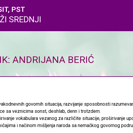
SIT, PST
ŽI SREDNJI
K: ANDRIJANA BERIĆ
vakodnevnih govornih situacija, razvijanje sposobnosti razumevan
nice sa veznicima sonst, deshlab, denn i trotzdem.
irivanje vokabulara vezanog za različite situacije, proširivanje u
bičajima i načinom mišljenja naroda sa nemačkog govornog područj