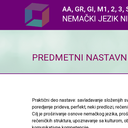
AA, GR, GI, M1, 2, 3, 
NEMAČKI JEZIK NI
PREDMETNI NASTAVNI
Praktični deo nastave: savladavanje složenijih s
poredjenje prideva, perfekt, neki predlozi, reče
Cilj je proširivanje osnove nemačkog jezika, proš
rečeničkih struktura, upoznavanje sa kulturom, o
komunikativne kompetencije.