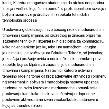
kadar, Katedra omogućava studentima da steknu neophodna
znanja i veštine koje će im pomoći u profesionalnom razvoju i
boljem razumevanju društvenih aspekata tehničkih i
tehnoloških procesa.
U uslovima globalizacije i sve češćeg rada u međunarodnim
timovima i kompanijama, od izuzetnog je značaja priprema
studenata tehničkih i inženjerskih disciplina za komunikaciju,
kako na engleskom jeziku, tako i na nemačkom i drugim
jezicima koji se izučavaju na Fakultetu. Takođe, od jednakog
je značaja i pružanje uvida u sociološke, ekonomske i pravne
aspekte koji su ključni za zaposlenje u međunarodnim
timovima i kompanijama. Nastavnici Katedre aktivno i
temeljno rade na tome da kroz adekvatne aktivnosti i primenu
najsavremenijih softvera i metodologija nastave upoznaju
studente sa svim izazovima međunarodne komunikacije i
poslovanja, kao i kako da aktivno učestvuju i doprinose
poslovnim aktivnostima izvan visokoškolske ustanove u
kojoj se trenutno nalaze.