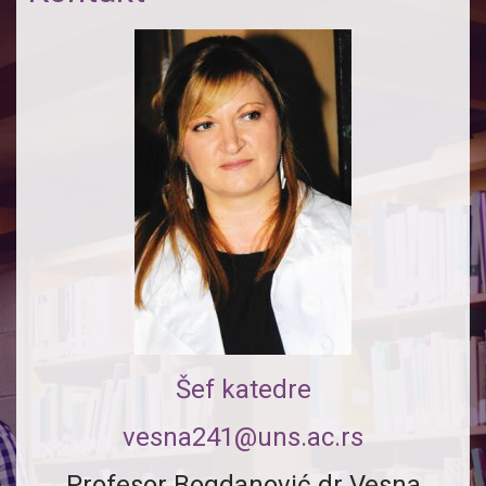
Šef katedre
vesna241@uns.ac.rs
Profesor Bogdanović dr Vesna