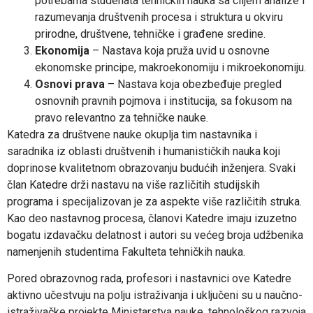
potrebama studenata tehničkih nauka sa ciljem analize i
razumevanja društvenih procesa i struktura u okviru
prirodne, društvene, tehničke i građene sredine.
Ekonomija
– Nastava koja pruža uvid u osnovne
ekonomske principe, makroekonomiju i mikroekonomiju.
Osnovi prava
– Nastava koja obezbeđuje pregled
osnovnih pravnih pojmova i institucija, sa fokusom na
pravo relevantno za tehničke nauke.
Katedra za društvene nauke okuplja tim nastavnika i
saradnika iz oblasti društvenih i humanističkih nauka koji
doprinose kvalitetnom obrazovanju budućih inženjera. Svaki
član Katedre drži nastavu na više različitih studijskih
programa i specijalizovan je za aspekte više različitih struka.
Kao deo nastavnog procesa, članovi Katedre imaju izuzetno
bogatu izdavačku delatnost i autori su većeg broja udžbenika
namenjenih studentima Fakulteta tehničkih nauka.
Pored obrazovnog rada, profesori i nastavnici ove Katedre
aktivno učestvuju na polju istraživanja i uključeni su u naučno-
istraživačke projekte Ministarstva nauke, tehnološkog razvoja