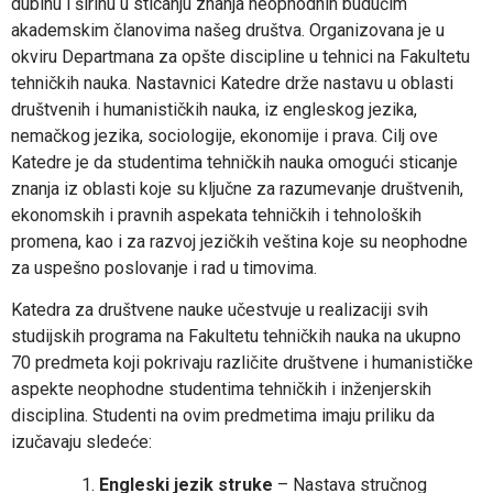
dubinu i širinu u sticanju znanja neophodnih budućim
akademskim članovima našeg društva. Organizovana je u
okviru Departmana za opšte discipline u tehnici na Fakultetu
tehničkih nauka. Nastavnici Katedre drže nastavu u oblasti
društvenih i humanističkih nauka, iz engleskog jezika,
nemačkog jezika, sociologije, ekonomije i prava. Cilj ove
Katedre je da studentima tehničkih nauka omogući sticanje
znanja iz oblasti koje su ključne za razumevanje društvenih,
ekonomskih i pravnih aspekata tehničkih i tehnoloških
promena, kao i za razvoj jezičkih veština koje su neophodne
za uspešno poslovanje i rad u timovima.
Katedra za društvene nauke učestvuje u realizaciji svih
studijskih programa na Fakultetu tehničkih nauka na ukupno
70 predmeta koji pokrivaju različite društvene i humanističke
aspekte neophodne studentima tehničkih i inženjerskih
disciplina. Studenti na ovim predmetima imaju priliku da
izučavaju sledeće:
Engleski jezik struke
– Nastava stručnog