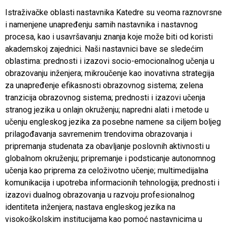
Istraživačke oblasti nastavnika Katedre su veoma raznovrsne
i namenjene unapređenju samih nastavnika i nastavnog
procesa, kao i usavršavanju znanja koje može biti od koristi
akademskoj zajednici. Naši nastavnici bave se sledećim
oblastima: prednosti i izazovi socio-emocionalnog učenja u
obrazovanju inženjera; mikroučenje kao inovativna strategija
za unapređenje efikasnosti obrazovnog sistema; zelena
tranzicija obrazovnog sistema; prednosti i izazovi učenja
stranog jezika u onlajn okruženju; napredni alati i metode u
učenju engleskog jezika za posebne namene sa ciljem boljeg
prilagođavanja savremenim trendovima obrazovanja i
pripremanja studenata za obavljanje poslovnih aktivnosti u
globalnom okruženju; pripremanje i podsticanje autonomnog
učenja kao priprema za celoživotno učenje; multimedijalna
komunikacija i upotreba informacionih tehnologija; prednosti i
izazovi dualnog obrazovanja u razvoju profesionalnog
identiteta inženjera; nastava engleskog jezika na
visokoškolskim institucijama kao pomoć nastavnicima u