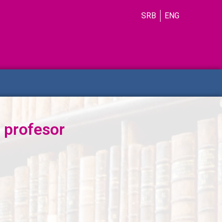
SRB
ENG
 profesor