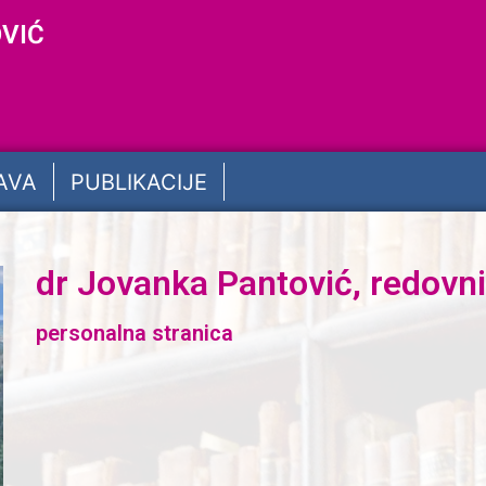
VIĆ
AVA
PUBLIKACIJE
dr Jovanka Pantović, redovni
personalna stranica