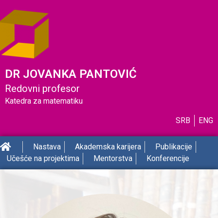
DR JOVANKA PANTOVIĆ
Redovni profesor
Katedra za matematiku
SRB
ENG
Nastava
Akademska karijera
Publikacije
Učešće na projektima
Mentorstva
Konferencije