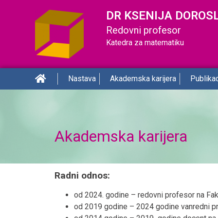
DR KSENIJA DOROS
Redovni profesor
Katedra za matematiku
Nastava
Akademska karijera
Publikac
Akademska karijera
Radni odnos:
od 2024. godine – redovni profesor na Faku
od 2019 godine – 2024 godine vanredni pro