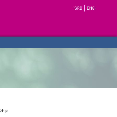
SRB
ENG
rbija