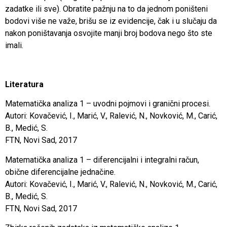
zadatke ili sve). Obratite pažnju na to da jednom poništeni
bodovi više ne važe, brišu se iz evidencije, čak i u slučaju da
nakon poništavanja osvojite manji broj bodova nego što ste
imali.
Literatura
Matematička analiza 1 – uvodni pojmovi i granični procesi.
Autori: Kovačević, I., Marić, V., Ralević, N., Novković, M., Carić,
B., Medić, S.
FTN, Novi Sad, 2017
Matematička analiza 1 – diferencijalni i integralni račun,
obične diferencijalne jednačine.
Autori: Kovačević, I., Marić, V., Ralević, N., Novković, M., Carić,
B., Medić, S.
FTN, Novi Sad, 2017