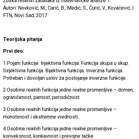
Zbirka rešenih zadataka iz matematičke analize 1.
Autori: Novković, M., Carić, B., Medić, S., Ćurić, V., Kovačević, I.
FTN, Novi Sad, 2017
Teorijska pitanja
Prvi deo:
1.Pojam funkcije. Injektivna funkcija. Funkcija skupa u skup.
Sirjektivna funkcija. Bijektivna funkcija. Inverzna funkcija.
Potreban i dovoljan uslov za postojanje inverzne funkcije.
2.Osobine realnih funkcija jedne realne promenljive – domen,
ograničenost, parnost, periodičnost.
3.Osobine realnih funkcija jedne realne promenljive –
monotonost i ekstremne vrednosti.
4.Osobine realnih funkcija jedne realne promenljive –
konveksnost, konkavnost i prevojne tačke.