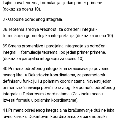
Lajbnicova teorema, formulacija i jedan primer primene
(dokaz za ocenu 10).
37.Osobine određenog integrala.
38.Teorema srednje vrednosti za određeni integral-
formulacija i geometrijska interpretacija (dokaz za ocenu 10).
39.Smena promenljive i parcijalna integracija za određeni
integral – formulacija teorema i po jedan primer primene.
(dokaz za parcijalnu integraciju za ocenu 10).
40.Primena određenog integrala na izračunavanje površine
ravnog lika- u Dekartovim koordinatama, za parametarski
definisanu funkciju i u polarnim koordinatama. Navesti jedan
primer izračunavanja površine ravnog lika pomoću određenog
integrala u Dekartovim koordinatama. (Za visoku ocenu
izvesti formulu u polarnim koordinatama).
41.Primena određenog integrala na izračunavanje dužine luka
ravne krive- u Dekartovim koordinatama, za parametarski