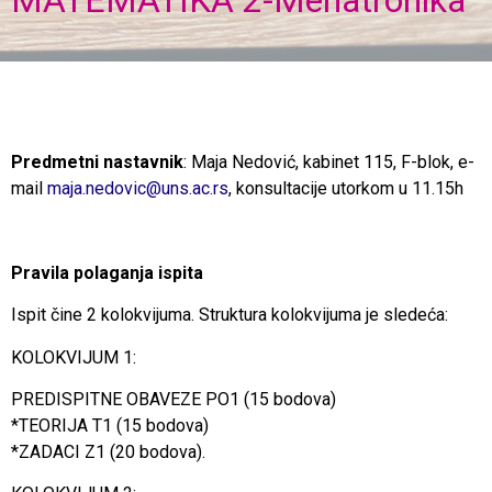
MATEMATIKA 2-Mehatronika
Predmetni nastavnik
: Maja Nedović, kabinet 115, F-blok, e-
mail
maja.nedovic@uns.ac.rs
, konsultacije utorkom u 11.15h
Pravila polaganja ispita
Ispit čine 2 kolokvijuma. Struktura kolokvijuma je sledeća:
KOLOKVIJUM 1:
PREDISPITNE OBAVEZE PO1 (15 bodova)
*TEORIJA T1 (15 bodova)
*ZADACI Z1 (20 bodova).