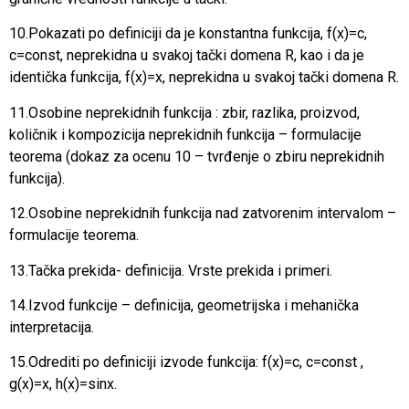
10.Pokazati po definiciji da je konstantna funkcija, f(x)=c,
c=const, neprekidna u svakoj tački domena R, kao i da je
identička funkcija, f(x)=x, neprekidna u svakoj tački domena R.
11.Osobine neprekidnih funkcija : zbir, razlika, proizvod,
količnik i kompozicija neprekidnih funkcija – formulacije
teorema (dokaz za ocenu 10 – tvrđenje o zbiru neprekidnih
funkcija).
12.Osobine neprekidnih funkcija nad zatvorenim intervalom –
formulacije teorema.
13.Tačka prekida- definicija. Vrste prekida i primeri.
14.Izvod funkcije – definicija, geometrijska i mehanička
interpretacija.
15.Odrediti po definiciji izvode funkcija: f(x)=c, c=const ,
g(x)=x, h(x)=sinx.