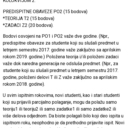
KOLOKVIJUM 2:
PREDISPITNE OBAVEZE PO2 (15 bodova)
*TEORIJA T2 (15 bodova)
*ZADACI Z2 (20 bodova).
Bodovi osvojeni na PO1 i PO2 važe dve godine. (Npr.,
predispitne obaveze za studente koji su slušali predmet u
letnjem semestru 2017. godine važe zaključno sa aprilskim
rokom 2019. godine.) Položena teorija i/ili položeni zadaci
važe dok naredna generacija ne odsluša predmet. (Npr., za
studente koji su slušali predmet u letnjem semestru 2017.
godine, položeni delovi T ili Z važe zaključno sa aprilskim
rokom 2018. godine).
U svim ispitnim rokovima, novi studenti, kao i stari studenti
koji su prijavili parcijalno polaganje, mogu da polažu samo
teoriju1 ili teoriju2 ili samo zadatke1 ili samo zadatke2 ili
više delova odjednom. Da biste polagali bilo koji deo ispita u
ispitnom roku, neophodno je da prethodno prijavite ispit. Novi