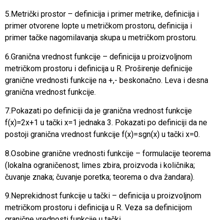
5.Metrički prostor – definicija i primer metrike, definicija i
primer otvorene lopte u metričkom prostoru, definicija i
primer tačke nagomilavanja skupa u metričkom prostoru.
6.Granična vrednost funkcije – definicija u proizvoljnom
metričkom prostoru i definicija u R. Proširenje definicije
granične vrednosti funkcije na +,- beskonačno. Leva i desna
granična vrednost funkcije.
7.Pokazati po definiciji da je granična vrednost funkcije
f(x)=2x+1 u tački x=1 jednaka 3. Pokazati po definiciji da ne
postoji granična vrednost funkcije f(x)=sgn(x) u tački x=0.
8.Osobine granične vrednosti funkcije – formulacije teorema
(lokalna ograničenost; limes zbira, proizvoda i količnika;
čuvanje znaka; čuvanje poretka; teorema o dva žandara).
9.Neprekidnost funkcije u tački – definicija u proizvoljnom
metričkom prostoru i definicija u R. Veza sa definicijom
granične vrednosti funkcije u tački.