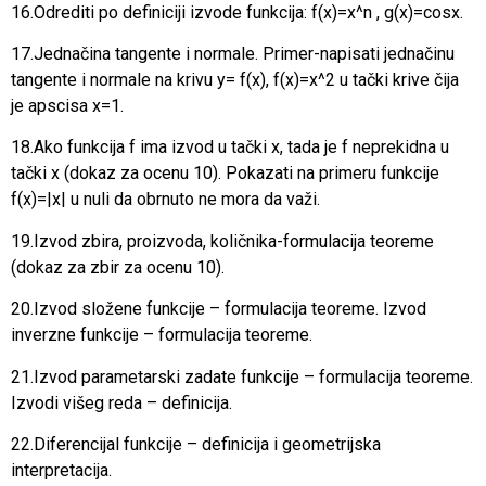
16.Odrediti po definiciji izvode funkcija: f(x)=x^n , g(x)=cosx.
17.Jednačina tangente i normale. Primer-napisati jednačinu
tangente i normale na krivu y= f(x), f(x)=x^2 u tački krive čija
je apscisa x=1.
18.Ako funkcija f ima izvod u tački x, tada je f neprekidna u
tački x (dokaz za ocenu 10). Pokazati na primeru funkcije
f(x)=|x| u nuli da obrnuto ne mora da važi.
19.Izvod zbira, proizvoda, količnika-formulacija teoreme
(dokaz za zbir za ocenu 10).
20.Izvod složene funkcije – formulacija teoreme. Izvod
inverzne funkcije – formulacija teoreme.
21.Izvod parametarski zadate funkcije – formulacija teoreme.
Izvodi višeg reda – definicija.
22.Diferencijal funkcije – definicija i geometrijska
interpretacija.