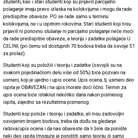
studenti, kao i stari studenti koji su prijavili parcijalno
polaganje imaju pravo izlaska na kolokvijume i mogu da rade
predispitne obaveze. PO se rade samo u terminu
kolokvijuma, ne i u ispitnim rokovima. Stari studenti koji nisu
prijavili ni ponovno slušanje ni parcijalno polaganje neće moći
da rade predispitne obaveze, a teoriju i zadatke polagaće U
CELINI, (pri čemu od dostupnih 70 bodova treba da osvoje 51
za prolaz).
Studenti koji su položili i teoriju i zadatke (osvojili su na
svakom pojedinačnom delu više od 50%) biće pozvani na
usmeni, koji je ujedno i upis ocena. Upis ocena, tj. usmeni deo
ispita je OBAVEZAN i na upis morate doći lično. Termin za
upis ocena biće istaknut nekoliko dana nakon pismenog
ispita, zajedno sa rezultatima pismenog.
Studenti koji polože i teoriju i zadatke, ali nisu zadovoljni
osvojenim brojem bodova, treba da dođu na gledanje
radova/upis ocena i da nas obaveste da li žele da ponište
neki deo ispita (moguće je poništiti samo teoriju ili samo