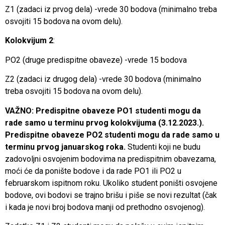
Z1 (zadaci iz prvog dela) -vrede 30 bodova (minimalno treba
osvojiti 15 bodova na ovom delu).
Kolokvijum 2
:
PO2 (druge predispitne obaveze) -vrede 15 bodova
Z2 (zadaci iz drugog dela) -vrede 30 bodova (minimalno
treba osvojiti 15 bodova na ovom delu).
VAŽNO: Predispitne obaveze PO1 studenti mogu da
rade samo u terminu prvog kolokvijuma (3.12.2023.).
Predispitne obaveze PO2 studenti mogu da rade samo u
terminu prvog januarskog roka.
Studenti koji ne budu
zadovoljni osvojenim bodovima na predispitnim obavezama,
moći će da ponište bodove i da rade PO1 ili PO2 u
februarskom ispitnom roku. Ukoliko student poništi osvojene
bodove, ovi bodovi se trajno brišu i piše se novi rezultat (čak
i kada je novi broj bodova manji od prethodno osvojenog).