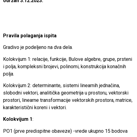
održan 3.12.2023.
Pravila polaganja ispita
Gradivo je podeljeno na dva dela.
Kolokvijum 1: relacije, funkcije, Bulove algebre, grupe, prsteni
i polja, kompleksni brojevi, polinomi, konstrukcija konačnih
polja.
Kolokvijum 2: determinante, sistemi linearnih jednačina,
slobodni vektori, analitička geometrija u prostoru, vektorski
prostori, linearne transformacije vektorskih prostora, matrice,
karakteristični koreni i vektori.
Kolokvijum 1
:
PO1 (prve predispitne obaveze) -vrede ukupno 15 bodova