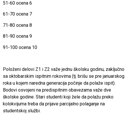
51-60 ocena 6
61-70 ocena 7
71-80 ocena 8
81-90 ocena 9
91-100 ocena 10
Položeni delovi Z1 i Z2 važe jednu školsku godinu, zaključno
sa oktobarskim ispitnim rokovima (tj. brišu se pre januarskog
roka u kojem naredna generacija počinje da polaže ispit).
Bodovi osvojeni na predispitnim obavezama važe dve
školske godine. Stari studenti koji žele da polažu preko
kolokvijuma treba da prijave parcijalno polaganje na
studentskoj službi.