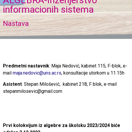
ALGEBRA-Inženjerstvo
informacionih sistema
Nastava
Predmetni nastavnik
: Maja Nedović, kabinet 115, F-blok, e-
mail
maja.nedovic@uns.ac.rs
, konsultacije utorkom u 11.15h
Asistent
: Stepan Milošević, kabinet 218, F blok, e-mail
stepanmilosevic@gmail.com
Prvi kolokvijum iz algebre za školsku 2023/2024 biće