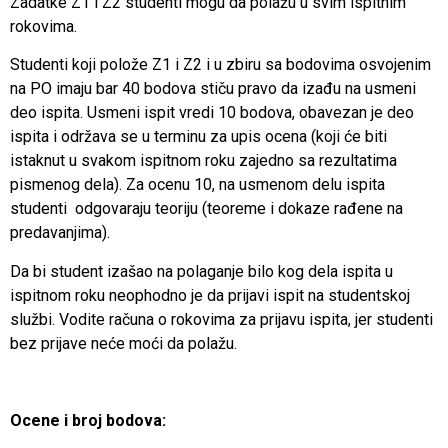
Zadatke Z1 i Z2 studenti mogu da polažu u svim ispitnim
rokovima.
Studenti koji polože Z1 i Z2 i u zbiru sa bodovima osvojenim
na PO imaju bar 40 bodova stiču pravo da izađu na usmeni
deo ispita. Usmeni ispit vredi 10 bodova, obavezan je deo
ispita i održava se u terminu za upis ocena (koji će biti
istaknut u svakom ispitnom roku zajedno sa rezultatima
pismenog dela). Za ocenu 10, na usmenom delu ispita
studenti odgovaraju teoriju (teoreme i dokaze rađene na
predavanjima).
Da bi student izašao na polaganje bilo kog dela ispita u
ispitnom roku neophodno je da prijavi ispit na studentskoj
službi. Vodite računa o rokovima za prijavu ispita, jer studenti
bez prijave neće moći da polažu.
Ocene i broj bodova: