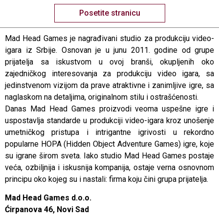
Posetite stranicu
Mad Head Games je nagrađivani studio za produkciju video-
igara iz Srbije. Osnovan je u junu 2011. godine od grupe
prijatelja sa iskustvom u ovoj branši, okupljenih oko
zajedničkog interesovanja za produkciju video igara, sa
jedinstvenom vizijom da prave atraktivne i zanimljive igre, sa
naglaskom na detaljima, originalnom stilu i ostrašćenosti.
Danas Mad Head Games proizvodi veoma uspešne igre i
uspostavlja standarde u produkciji video-igara kroz unošenje
umetničkog pristupa i intrigantne igrivosti u rekordno
popularne HOPA (Hidden Object Adventure Games) igre, koje
su igrane širom sveta. Iako studio Mad Head Games postaje
veća, ozbiljnija i iskusnija kompanija, ostaje verna osnovnom
principu oko kojeg su i nastali: firma koju čini grupa prijatelja.
Mad Head Games d.o.o.
Ćirpanova 46, Novi Sad