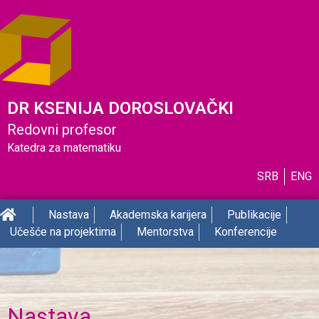
DR KSENIJA DOROSLOVAČKI
Redovni profesor
Katedra za matematiku
SRB
ENG
Nastava
Akademska karijera
Publikacije
Učešće na projektima
Mentorstva
Konferencije
Nastava