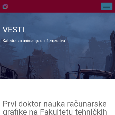
VESTI
Katedra za animaciju u inženjerstvu
Prvi doktor nauka računarske
grafike na Fakultetu tehničkih