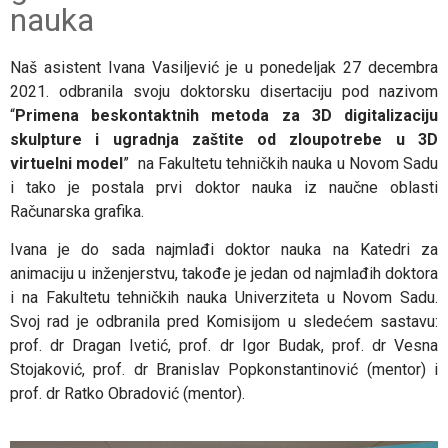
nauka
Naš asistent Ivana Vasiljević je u ponedeljak 27 decembra
2021. odbranila svoju doktorsku disertaciju pod nazivom
“
Primena beskontaktnih metoda za 3D digitalizaciju
skulpture i ugradnja zaštite od zloupotrebe u 3D
virtuelni model
” na Fakultetu tehničkih nauka u Novom Sadu
i tako je postala prvi doktor nauka iz naučne oblasti
Računarska grafika.
Ivana je do sada najmlađi doktor nauka na Katedri za
animaciju u inženjerstvu, takođe je jedan od najmlađih doktora
i na Fakultetu tehničkih nauka Univerziteta u Novom Sadu.
Svoj rad je odbranila pred Komisijom u sledećem sastavu:
prof. dr Dragan Ivetić, prof. dr Igor Budak, prof. dr Vesna
Stojaković, prof. dr Branislav Popkonstantinović (mentor) i
prof. dr Ratko Obradović (mentor).