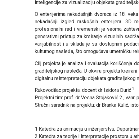
inteligencije za vizualizaciju objekata graditeljs
O enterijerima nekadašnjih dvoraca iz 18. veka n
nekadašnji izgled raskošnih enterijera. 3D mo
profesionalni rad i vremenski je veoma zahtevno
generativni pristup za kreiranje vizuelnih sadrž
varijabilnost i u skladu je sa dostupnim podaci
kulturnog nasleđa, što omogućava umetničku reint
Cilj projekta je analiza i evaluacija korišćenja 
graditeljskog nasleđa. U okviru projekta kreirani 
digitalnu reinterpretaciju objekata graditeljskog
1
Rukovodilac projekta: docent dr Isidora Đurić
Projektni tim: prof. dr Vesna Stojaković 2 , vanr. 
Stručni saradnik na projektu: dr Branka Kulić, ist
1 Katedrа za animaciju u inženjerstvu, Departman
2 Katedra za teorije i interpretacije prostora u a