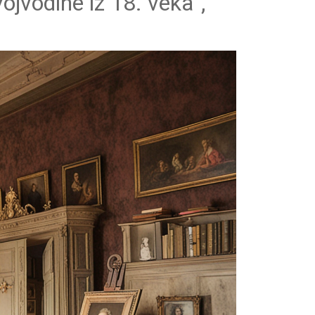
ojvodine iz 18. veka“,