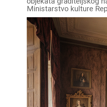
objekata graditeljskog n
Ministarstvo kulture Rep