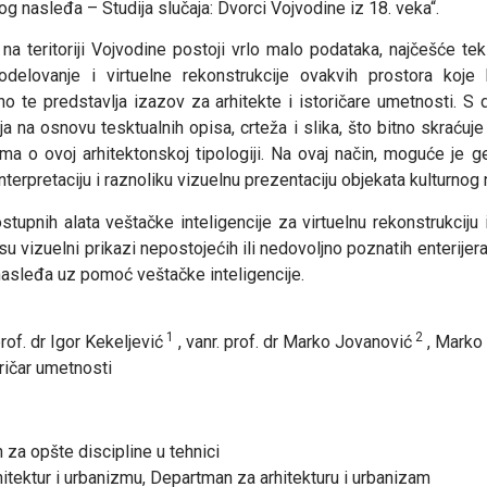
kog nasleđa – Studija slučaja: Dvorci Vojvodine iz 18. veka“.
a teritoriji Vojvodine postoji vrlo malo podataka, najčešće tekst
delovanje i virtuelne rekonstrukcije ovakvih prostora koje k
 te predstavlja izazov za arhitekte i istoričare umetnosti. S dr
aja na osnovu tesktualnih opisa, crteža i slika, što bitno skraću
ma o ovoj arhitektonskoj tipologiji. Na ovaj način, moguće je ge
erpretaciju i raznoliku vizuelnu prezentaciju objekata kulturnog
dostupnih alata veštačke inteligencije za virtuelnu rekonstrukciju
su vizuelni prikazi nepostojećih ili nedovoljno poznatih enterijer
 nasleđa uz pomoć veštačke inteligencije.
1
2
prof. dr Igor Kekeljević
, vanr. prof. dr Marko Jovanović
, Marko
oričar umetnosti
 za opšte discipline u tehnici
rhitektur i urbanizmu, Departman za arhitekturu i urbanizam