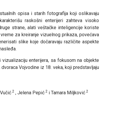
ualnih opisa i starih fotografija koji oslikavaju
arakterišu raskošni enterijeri zahteva visoko
uge strane, alati veštačke inteligencije koriste
je vreme za kreiranje vizuelnog prikaza, povećava
nerisati slike koje dočaravaju različite aspekte
 nasleđa.
 i vizualizaciju enterijera, sa fokusom na objekte
a dvoraca Vojvodine iz 18. veka, koji predstavljaju
2
2
2
 Vučić
, Jelena Pepić
i Tamara Miljković