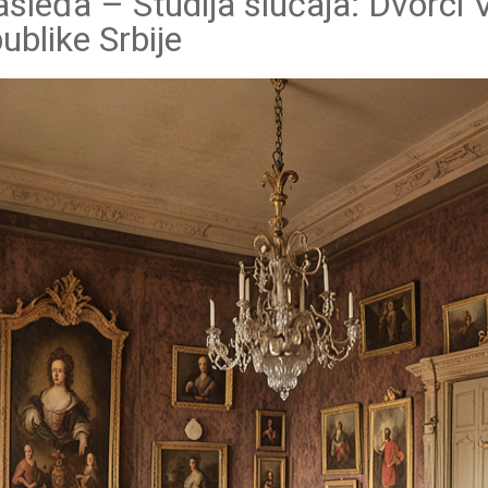
asleđa – Studija slučaja: Dvorci V
ublike Srbije