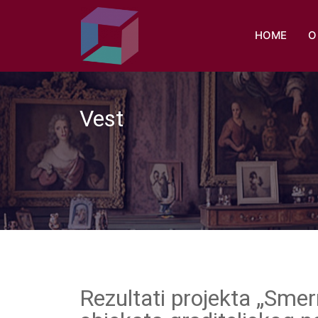
HOME
O
Vest
Rezultati projekta „Smern