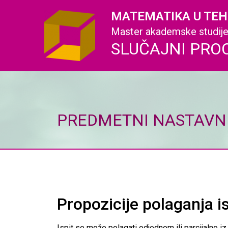
MATEMATIKA U TEH
Master akademske studij
SLUČAJNI PRO
PREDMETNI NASTAVNI
Propozicije polaganja i
Ispit se može polagati odjednom ili parcijalno 