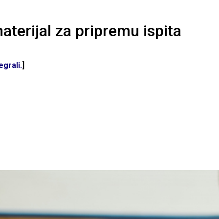
aterijal za pripremu ispita
grali.
]