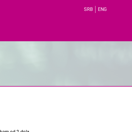
SRB
ENG
akom od 2 dela.