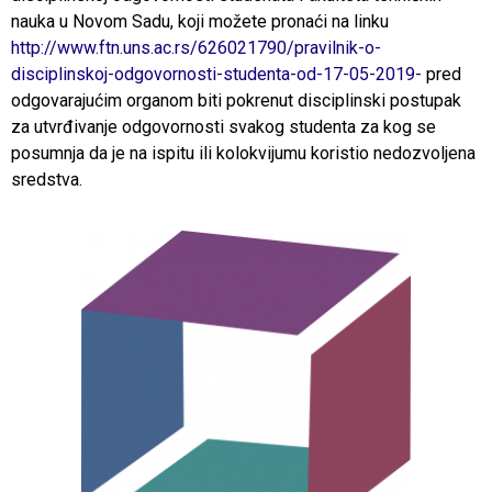
nauka u Novom Sadu, koji možete pronaći na linku
http://www.ftn.uns.ac.rs/626021790/pravilnik-o-
disciplinskoj-odgovornosti-studenta-od-17-05-2019-
pred
odgovarajućim organom biti pokrenut disciplinski postupak
za utvrđivanje odgovornosti svakog studenta za kog se
posumnja da je na ispitu ili kolokvijumu koristio nedozvoljena
sredstva.