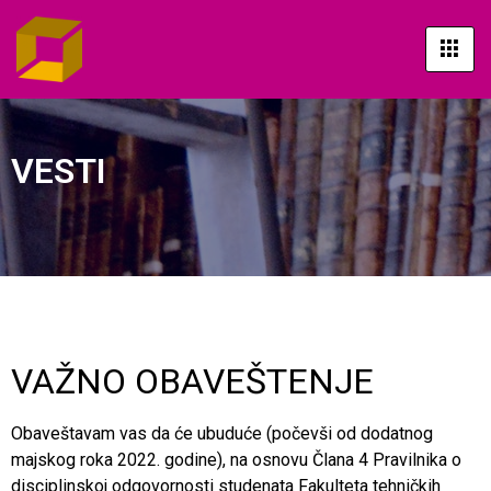
VESTI
VAŽNO OBAVEŠTENJE
Obaveštavam vas da će ubuduće (počevši od dodatnog
majskog roka 2022. godine), na osnovu Člana 4 Pravilnika o
disciplinskoj odgovornosti studenata Fakulteta tehničkih